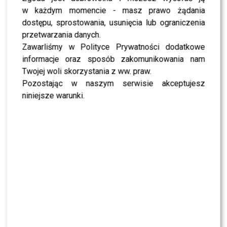
Okazuje się, że Pałac Prezydencki, po dziesięciu latach
w każdym momencie - masz prawo żądania
nieprzerwanego użytkowania przez poprzednią parę
dostępu, sprostowania, usunięcia lub ograniczenia
prezydencką, wymaga gruntownego odświeżenia i
przetwarzania danych.
remontu. Jak w “Gościu Wydarzeń” podkreślił były
Zawarliśmy w Polityce Prywatności dodatkowe
prezydent
Andrzej Duda
:
informacje oraz sposób zakomunikowania nam
Twojej woli skorzystania z ww. praw.
Powiedzmy sobie
Pozostając w naszym serwisie akceptujesz
niniejsze warunki.
szczerze, po 10 latach
naszego mieszkania w
apartamencie w Pałacu
Prezydenckim on wymaga
odświeżenia. Ten proces na
pewno chwilę potrwa –
tłumaczył.