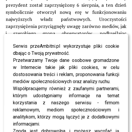
prezydent został zaprzysiężony 6 sierpnia, a ten dzień
symbolicznie otworzył nową erę w funkcjonowaniu
najwyższych władz państwowych. Uroczystości
zaprzysiężenia przyciągnęły uwagę zarówno mediów, jak
i szerokiego grona obserwatorów, podkreślając
znaczenie tej zmiany dla kraju.
Serwis przeAmbitni.pl wykorzystuje pliki cookie
Tuż po zaprzysiężeniu uwagę mediów przykuła
dbając o Twoją prywatność.
nietypowa decyzja nowego prezydenta
Karola
Przetwarzamy Twoje dane osobowe gromadzone
Nawrockiego
dotycząca miejsca zamieszkania. Zamiast
w Internecie takie jak pliki cookies, w celu
tradycyjnego Pałacu Prezydenckiego, który od lat
dostosowania treści i reklam, proponowania funkcji
stanowi symbol władzy i prestiżu w Polsce, polityk wraz
mediów społecznościowych oraz analizy ruchu.
z rodziną wybrał Belweder na swoją rezydencję. Ten
Współpracujemy również z zaufanymi partnerami,
wybór zaskoczył nie tylko komentatorów politycznych,
którym udostępniamy informacje na temat
ale i opinię publiczną, która przyzwyczajona jest do
korzystania z naszego serwisu - firmom
tego, że każdy prezydent zamieszkuje właśnie w Pałacu.
reklamowym, mediom społecznościowym i
Dlaczego więc nowy prezydent nie zdecydował się od
analitykom, którzy mogą łączyć je z dodatkowymi
razu na tę reprezentacyjną siedzibę?
informacjami.
Zgoda jest dobrowolna i możesz wycofać ją