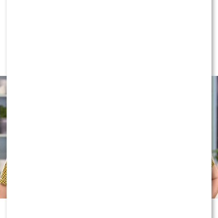
SHOWBIZ
Izabela Kuna zaniemówiła na wizji.
Tego kompletnie się nie spodziewała