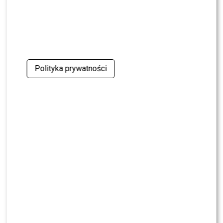
Polityka prywatności
Premiera filmu (fot. Marek Gorczyński/zdjęcie prasowe
Next Film)