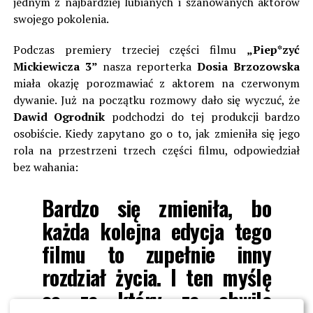
jednym z najbardziej lubianych i szanowanych aktorów
swojego pokolenia.
Podczas premiery trzeciej części filmu
„Piep*zyć
Mickiewicza 3”
nasza reporterka
Dosia Brzozowska
miała okazję porozmawiać z aktorem na czerwonym
dywanie. Już na początku rozmowy dało się wyczuć, że
Dawid Ogrodnik
podchodzi do tej produkcji bardzo
osobiście. Kiedy zapytano go o to, jak zmieniła się jego
rola na przestrzeni trzech części filmu, odpowiedział
bez wahania:
Bardzo się zmieniła, bo
każda kolejna edycja tego
filmu to zupełnie inny
rozdział życia. I ten myślę
co za który za chwilę