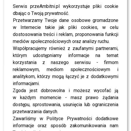
ujrzymy jest mi najbliższy,
Serwis przeAmbitni.pl wykorzystuje pliki cookie
bo opowiada o bardzo takim
dbając o Twoją prywatność.
intymnym momencie życia,
Przetwarzamy Twoje dane osobowe gromadzone
w Internecie takie jak pliki cookies, w celu
kiedy zaczynamy o związku
dostosowania treści i reklam, proponowania funkcji
myśleć poważnie,
mediów społecznościowych oraz analizy ruchu.
Współpracujemy również z zaufanymi partnerami,
zaczynamy widzieć siebie
którym udostępniamy informacje na temat
zupełnie w innej roli.
korzystania z naszego serwisu - firmom
Naprawdę zaczynamy
reklamowym, mediom społecznościowym i
analitykom, którzy mogą łączyć je z dodatkowymi
traktować drugą osobę
informacjami.
poważnie i myśleć jak to
Zgoda jest dobrowolna i możesz wycofać ją
będzie, czy nam się uda, czy
w każdym momencie - masz prawo żądania
dostępu, sprostowania, usunięcia lub ograniczenia
wybór szkoły ma znaczenie,
przetwarzania danych.
czy jak ona będzie w
Zawarliśmy w Polityce Prywatności dodatkowe
informacje oraz sposób zakomunikowania nam
Krakowie, a ja będę w