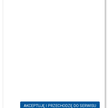
Karolina Gilon komentuje casting do „Mam Talent”. Ma
żal do Lidii Kazen?
WYBRANE DLA CIEBIE
TYLKO U NAS: Grzegorz Collins pierwszy raz
o rozstaniu z Sylwią Bombą. Ujawnił kulisy
[WYWIAD]
TYLKO U NAS: Sylwia Bomba i Grzegorz
Collins ROZSTALI SIĘ? Oto nasze ustalenia
TYLKO U NAS: Wielka rewolucja w „The Voice
Kids 10”. Wiemy, co się zmieni
AKCEPTUJĘ I PRZECHODZĘ DO SERWISU