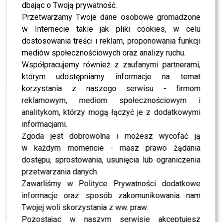
rzeczy, bardzo…
dbając o Twoją prywatność.
Przetwarzamy Twoje dane osobowe gromadzone
w Internecie takie jak pliki cookies, w celu
Co więcej, rozpoczynając kurs
Edyta Górniak
nie była
dostosowania treści i reklam, proponowania funkcji
świadoma zagrożeń, jakie czyhają na kierowców. Jako
mediów społecznościowych oraz analizy ruchu.
przykład podała m.in. wpływ słońca na widoczność czy
Współpracujemy również z zaufanymi partnerami,
kwestię zapinania pasów.
którym udostępniamy informacje na temat
korzystania z naszego serwisu - firmom
Mogłam doświadczyć tego,
reklamowym, mediom społecznościowym i
analitykom, którzy mogą łączyć je z dodatkowymi
jak ważny jest to element,
informacjami.
kiedy siada się za
Zgoda jest dobrowolna i możesz wycofać ją
kierownicą, o czym też nie
w każdym momencie - masz prawo żądania
dostępu, sprostowania, usunięcia lub ograniczenia
zdawałam sobie do końca
przetwarzania danych.
sprawy. Nie zawsze
Zawarliśmy w Polityce Prywatności dodatkowe
informacje oraz sposób zakomunikowania nam
zapinałam pasy. Teraz już
Twojej woli skorzystania z ww. praw.
zapinam zawsze. Nawet jak
Pozostając w naszym serwisie akceptujesz