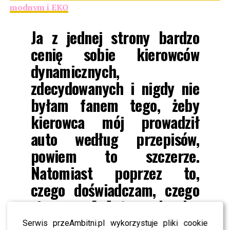
modnym i EKO
Ja z jednej strony bardzo
cenię sobie kierowców
dynamicznych,
zdecydowanych i nigdy nie
byłam fanem tego, żeby
kierowca mój prowadził
auto według przepisów,
powiem to szczerze.
Natomiast poprzez to,
czego doświadczam, czego
się uczę […] teraz bardzo
zwracam uwagę na różne
Serwis przeAmbitni.pl wykorzystuje pliki cookie