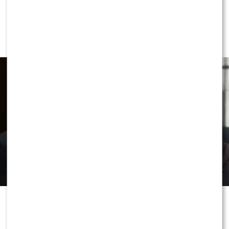
NEWS
Przykre wieści ws. stanu zdrowia Joe
Bidena. Syn ujawnił nowe fakty
Przez lata wokół zdrowia Joe Bidena