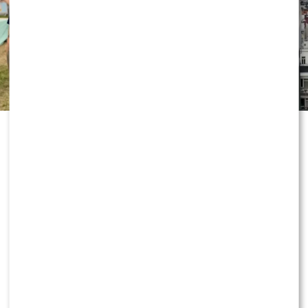
„Dzień dobry TVN” nie zwalnia tempa
i już przygotowuje kolejne nowości
przed jesienną ramówką. Wszystko
wskazuje na to, że do redakcji
dołączy znana twarz, która ma
wnieść do programu zupełnie nową