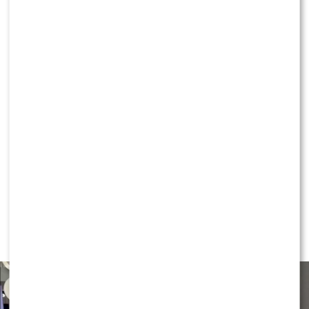
Aleksander?! Tego BOI SIĘ NAJBARDZIEJ
KLIKNIJ, ABY SKOMENTOWAĆ
NEWS
Czy Olek Sikora czuje się
BEZPIECZNIE w “Halo tu Polsat”?
Cichopek i Kurzajewski już nie
PRACUJĄ