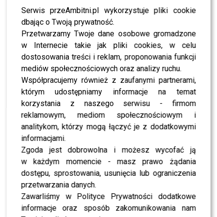
Ibiszem i Ewą Wachowicz w piątkowym wydaniu
Serwis przeAmbitni.pl wykorzystuje pliki cookie
“Halo tu Polsat”.
dbając o Twoją prywatność.
Przetwarzamy Twoje dane osobowe gromadzone
Dla wielu widzów największym zaskoczeniem okazało się
w Internecie takie jak pliki cookies, w celu
jednak to, że sam aktor wcale nie zakładał, iż zajdzie w
dostosowania treści i reklam, proponowania funkcji
programie tak daleko. Jak przyznał na antenie, od
mediów społecznościowych oraz analizy ruchu.
początku zależało mu przede wszystkim na
Współpracujemy również z zaufanymi partnerami,
autentyczności i dobrej zabawie, a nie na samym
którym udostępniamy informacje na temat
zwycięstwie.
korzystania z naszego serwisu - firmom
reklamowym, mediom społecznościowym i
“My zawsze mieliśmy taką zasadę, że skupialiśmy się
analitykom, którzy mogą łączyć je z dodatkowymi
na kolejnym kroku, nigdy nie myśleliśmy o finale.
informacjami.
Zależało nam na tym, żeby kilka fajnych pamiątek z
Zgoda jest dobrowolna i możesz wycofać ją
tego programu zrobić sobie i widzom” – mówił
w każdym momencie - masz prawo żądania
Gamou Fall.
dostępu, sprostowania, usunięcia lub ograniczenia
przetwarzania danych.
POLECAMY:
Bogdan Trojanek przerwał milczenie ws.
Zawarliśmy w Polityce Prywatności dodatkowe
Viki Gabor. Padły mocne słowa
informacje oraz sposób zakomunikowania nam