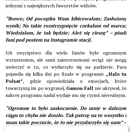
jednymi z największych faworytów widzów.
“Brawo; Od początku Wam kibicowałam; Zasłużony
wynik; Na takie rozstrzygnięcie czekałam od marca;
Wiedziałam, że tak będzie; Ależ się cieszę” – pisali
fani pod postem na Instagramie stacji.
Ich zwycięstwo dla wielu fanów było ogromnym
wzruszeniem, ale sami zainteresowani wciąż nie mogą
uwierzyć w to, co wydarzyło się na parkiecie. Para
pojawiła się kilka dni po finale w programie
„Halo tu
Polsat”
, gdzie opowiedziała o emocjach, które
towarzyszą im po wygranej.
Gamou Fall
nie ukrywał, że
sukces programu nadal wydaje mu się czymś nierealnym.
“Ogromne to było zaskoczenie. Do mnie w dalszym
ciągu to chyba nie doszło. Tak patrzę na to wszystko i
mam takie poczucie, że to nie przydarzyło się nam” –
powiedział Gamou Fall w rozmowie z Krzysztofem