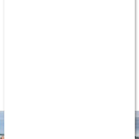
KONTYNUUJ CZYTANIE
NEWS
Wielki transfer do „Dzień dobry
TVN”. Do programu dołącza znana
gwiazda