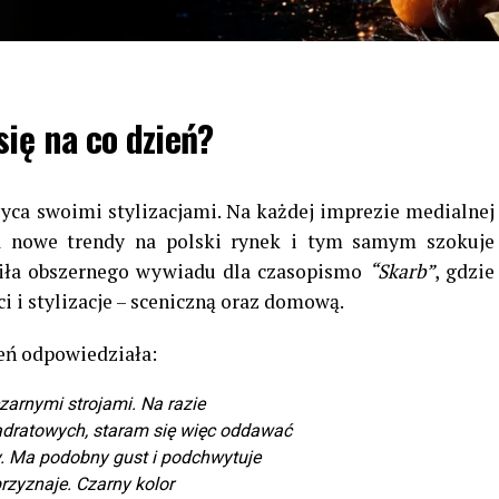
ię na co dzień?
ca swoimi stylizacjami. Na każdej imprezie medialnej
za nowe trendy na polski rynek i tym samym szokuje
liła obszernego wywiadu dla czasopismo
“Skarb”
, gdzie
i i stylizacje – sceniczną oraz domową.
ień odpowiedziała:
arnymi strojami. Na razie
dratowych, staram się więc oddawać
y. Ma podobny gust i podchwytuje
przyznaje. Czarny kolor