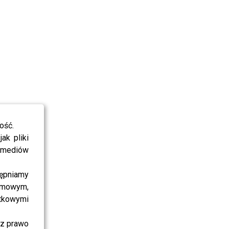
ość.
ak pliki
i mediów
ępniamy
amowym,
atkowymi
sz prawo