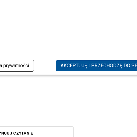
ka prywatności
AKCEPTUJĘ I PRZECHODZĘ DO S
YNUUJ CZYTANIE