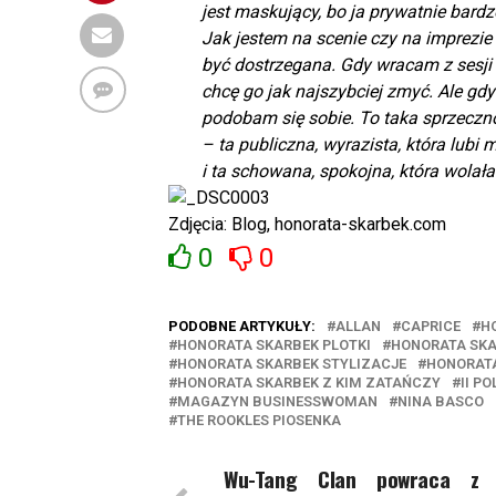
jest maskujący, bo ja prywatnie bardz
Jak jestem na scenie czy na imprezie 
być dostrzegana. Gdy wracam z sesji
chcę go jak najszybciej zmyć. Ale gdy
podobam się sobie. To taka sprzeczn
– ta publiczna, wyrazista, która lub
i ta schowana, spokojna, która wola
Zdjęcia: Blog, honorata-skarbek.com
0
0
PODOBNE ARTYKUŁY:
ALLAN
CAPRICE
H
HONORATA SKARBEK PLOTKI
HONORATA SKA
HONORATA SKARBEK STYLIZACJE
HONORATA
HONORATA SKARBEK Z KIM ZATAŃCZY
II P
MAGAZYN BUSINESSWOMAN
NINA BASCO
THE ROOKLES PIOSENKA
Wu-Tang Clan powraca z