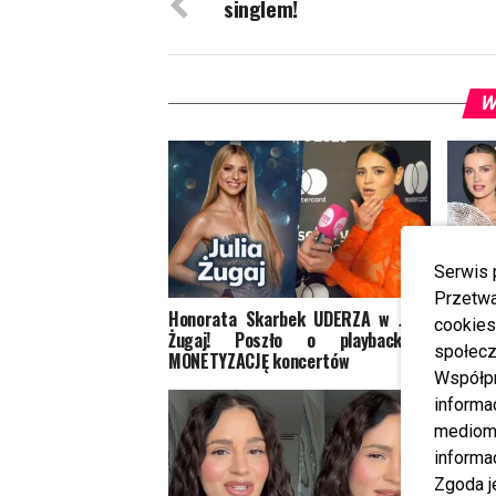
singlem!
W
Serwis 
Przetwa
Honorata Skarbek UDERZA w Julię
Tłum 
cookies
Żugaj! Poszło o playback i
Empik
społecz
MONETYZACJĘ koncertów
zakoc
Współp
Maffas
informa
mediom 
informa
Zgoda j