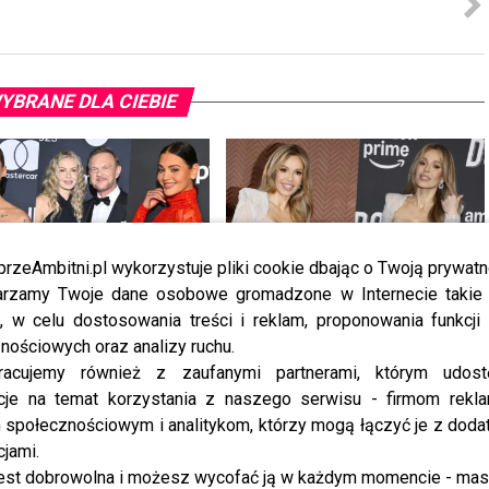
YBRANE DLA CIEBIE
przeAmbitni.pl wykorzystuje pliki cookie dbając o Twoją prywatn
rzamy Twoje dane osobowe gromadzone w Internecie takie j
gwiazd na gali Bestsellery
Doda bryluje na premierze swojego
, w celu dostosowania treści i reklam, proponowania funkcj
u 2025: ognista Skarbek,
serialu. Na tę kreację patrzyli
nościowych oraz analizy ruchu.
hany Pazura, elegancka
wszyscy
racujemy również z zaufanymi partnerami, którym udost
hion [FOTO]
cje na temat korzystania z naszego serwisu - firmom rekl
społecznościowym i analitykom, którzy mogą łączyć je z dod
cjami.
est dobrowolna i możesz wycofać ją w każdym momencie - ma