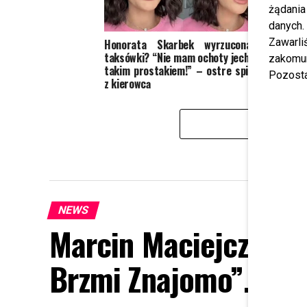
żądania
danych.
Zawarl
Honorata Skarbek wyrzucona z
Izabe
taksówki? “Nie mam ochoty jechać z
ognis
zakomun
takim prostakiem!” – ostre spięcie
kto j
Pozosta
z kierowcą
gwiazd
NEWS
Marcin Maciejczak s
Brzmi Znajomo”. Moc