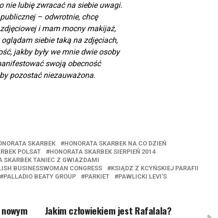
o nie lubię zwracać na siebie uwagi.
publicznej – odwrotnie, chcę
 zdjęciowej i mam mocny makijaż,
 oglądam siebie taką na zdjęciach,
ość, jakby były we mnie dwie osoby
i manifestować swoją obecność
łaby pozostać niezauważona.
ONORATA SKARBEK
HONORATA SKARBEK NA CO DZIEŃ
RBEK POLSAT
HONORATA SKARBEK SIERPIEŃ 2014
 SKARBEK TANIEC Z GWIAZDAMI
OLISH BUSINESSWOMAN CONGRESS
KSIĄDZ Z KCYŃSKIEJ PARAFII
PALLADIO BEATY GROUP
PARKIET
PAWLICKI LEVI'S
 nowym
Jakim człowiekiem jest Rafalala?