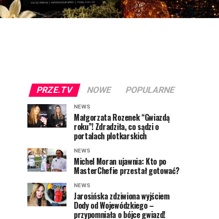
PRZE.TV
NOWE
POPULARNE
NEWS
Małgorzata Rozenek “Gwiazdą
roku”! Zdradziła, co sądzi o
portalach plotkarskich
NEWS
Michel Moran ujawnia: Kto po
MasterChefie przestał gotować?
NEWS
Jarosińska zdziwiona wyjściem
Dody od Wojewódzkiego –
przypomniała o bójce gwiazd!