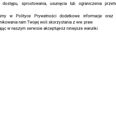
 dostępu, sprostowania, usunięcia lub ograniczenia przet
iśmy w Polityce Prywatności dodatkowe informacje oraz
la Janachowska stworzyła
Honorata Skarbek tajemniczo o
tą kolekcję ubrań – zobacz,
odrzuceniu “Królowej Przetrwania”.
ikowania nam Twojej woli skorzystania z ww. praw.
ą wspiera i jak się ubrały
Zostanie prowadzącą nowego
jąc w naszym serwisie akceptujesz niniejsze warunki.
y na prezentacje
PROGRAMU!
1 KOMENTARZ
zczerze po “Twoja Twarz
no się wzbogacił?