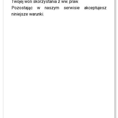
Twojej woli skorzystania z ww. praw.
Pozostając w naszym serwisie akceptujesz
Taniec: Cha-cha
niniejsze warunki.
Punkty: 40
Komentarz jurora:
“Jak tu nie powiedzieć czegoś
dobrego? Twoja poprawność tańca jest wręcz
szokująca”
– mówiła zachwycona
Iwona
Pavlović
.
Reakcje fanów pojawiły się błyskawicznie – internet aż
huczał od opinii o ich tańcu.
Genialna jest dziewczyna;
Coś wspaniałego; Wygrasz
to; Fantastyczny pomysł na
niekonwencjonalną cha-
chę; Jak zawsze perfecto –