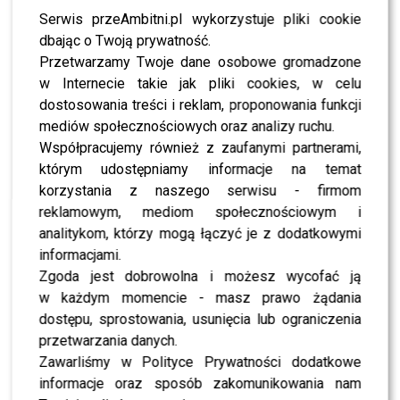
Jak zawsze, oprócz fanów, publiczności i bliskich
Serwis przeAmbitni.pl wykorzystuje pliki cookie
uczestników, na widowni nie zabrakło również znanych
dbając o Twoją prywatność.
postaci ze świata mediów i internetu. Wśród
Przetwarzamy Twoje dane osobowe gromadzone
zaproszonych gości pojawili się się m.in. detektyw
w Internecie takie jak pliki cookies, w celu
Krzysztof Rutkowski i Maja Rutkowski
, tancerz
dostosowania treści i reklam, proponowania funkcji
Albert Kosiński, który w tym sezonie tańczył z
Mają
mediów społecznościowych oraz analizy ruchu.
Bohosiewicz
, tancerka Aneta Piotrowska, która niegdyś
Współpracujemy również z zaufanymi partnerami,
tańczyła z
Rafałem Mroczkiem
, influencerka
Faustyna
którym udostępniamy informacje na temat
Fugińska
oraz aktorka
Justyna Zielska
.
korzystania z naszego serwisu - firmom
reklamowym, mediom społecznościowym i
POLECAMY:
Mikołaj “Bagi” Bagiński ujawnił prawdę o
analitykom, którzy mogą łączyć je z dodatkowymi
walce z nałogiem: „Zaczął się alkohol, byłem daleko od
informacjami.
siebie”
Zgoda jest dobrowolna i możesz wycofać ją
w każdym momencie - masz prawo żądania
Poznaj punktację i opinie
dostępu, sprostowania, usunięcia lub ograniczenia
przetwarzania danych.
jurorów za ósmy odcinek
Zawarliśmy w Polityce Prywatności dodatkowe
informacje oraz sposób zakomunikowania nam
Wiktoria Gorodecka i Kamil Kuroczko