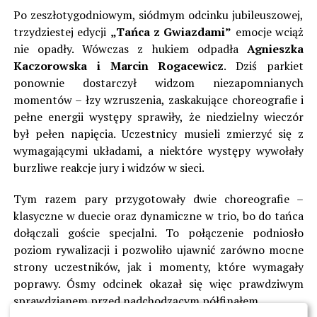
Po zeszłotygodniowym, siódmym odcinku jubileuszowej,
trzydziestej edycji
„Tańca z Gwiazdami”
emocje wciąż
nie opadły. Wówczas z hukiem odpadła
Agnieszka
Kaczorowska i Marcin Rogacewicz
. Dziś parkiet
ponownie dostarczył widzom niezapomnianych
momentów – łzy wzruszenia, zaskakujące choreografie i
pełne energii występy sprawiły, że niedzielny wieczór
był pełen napięcia. Uczestnicy musieli zmierzyć się z
wymagającymi układami, a niektóre występy wywołały
burzliwe reakcje jury i widzów w sieci.
Tym razem pary przygotowały dwie choreografie –
klasyczne w duecie oraz dynamiczne w trio, bo do tańca
dołączali goście specjalni. To połączenie podniosło
poziom rywalizacji i pozwoliło ujawnić zarówno mocne
strony uczestników, jak i momenty, które wymagały
poprawy. Ósmy odcinek okazał się więc prawdziwym
sprawdzianem przed nadchodzącym półfinałem.