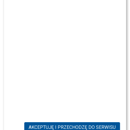
Rafał Maserak, Ewa Kasprzyk, Tomasz Jan Wygoda, Iwona
Pavlović (fot. Paweł Wrzecion/AKPA) – zdjęcie prasowe
Telewizja Polsat (odcinek 7)
AKCEPTUJĘ I PRZECHODZĘ DO SERWISU