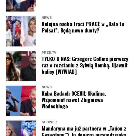
fanów jako jeden z elementów firmowej kolekcji.
szanse, że wiecie, zrobiłem to po prostu na szybko,
ale po prostu chciałem spełnić swoje marzenia i
Podczas koncertu
Skolim
wykonał utwór
„Love”
,
Adam Zdrójkowski (fot. screen Instagram Story Adam
NEWS
chciałem zobaczyć, kurczę Justina Biebera i
śpiewając przed zgromadzoną publicznością:
„Czy
Kolejna osoba traci PRACĘ w „Halo tu
Zdrójkowski) – zdjęcie z 9 sierpnia 2026
zobaczyłem, i było świetnie, i się świetnie bawiłem” –
Polsat”. Będą nowe duety?
będziesz moją love i nie na jedną noc?”
. Jak zwykle
dodał.
nie zabrakło żywiołowej reakcji fanów, którzy wspólnie z
artystą śpiewali jego największy przebój.
Historia błyskawicznie rozeszła się po mediach
PRZE.TV
społecznościowych, a internauci nie kryli wzruszenia.
TYLKO U NAS: Grzegorz Collins pierwszy
Nagranie z występu szybko trafiło do internetu, gdzie
Wielu fanów zwracało uwagę, że jeszcze kilkanaście lat
raz o rozstaniu z Sylwią Bombą. Ujawnił
rozpoczęła się dyskusja nie tylko o samej piosence, ale
temu
Dawid Kwiatkowski
sam stał pod sceną swojego
kulisy [WYWIAD]
przede wszystkim o nietypowej koszulce. Wielu
idola, a dziś to właśnie na jego koncerty przychodzą
internautów zwracało uwagę, że
Skolim
po raz kolejny
tysiące młodych ludzi, którzy marzą o podobnej karierze.
znalazł sposób, by wyróżnić się spośród innych
NEWS
Kuba Badach OCENIŁ Skolima.
wykonawców.
Ta opowieść pokazuje, że nawet z pozoru nieistotny
Wspomniał nawet Zbigniewa
konkurs może zmienić czyjeś życie. Dziś
Dawid
Wodeckiego
Pod publikacją pojawiło się wiele pozytywnych
Kwiatkowski
sam inspiruje kolejne pokolenie młodych
komentarzy. Internauci pisali między innymi:
artystów, a jego historia z
Justinem Bieberem
jest
SHOWBIZ
najlepszym dowodem na to, że warto walczyć o swoje
Mandaryna ma już partnera w „Tańcu z
„Skolim jak zawsze robi show”, „Świetna energia i
Gwiazdami”? To dopiero niespodzianka
marzenia – nawet wtedy, gdy wydają się zupełnie poza
świetny występ”, „Nie da się przejść obok niego