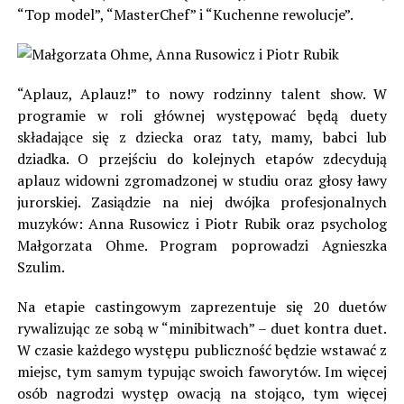
“Top model”, “MasterChef” i “Kuchenne rewolucje”.
“Aplauz, Aplauz!” to nowy rodzinny talent show. W
programie w roli głównej występować będą duety
składające się z dziecka oraz taty, mamy, babci lub
dziadka. O przejściu do kolejnych etapów zdecydują
aplauz widowni zgromadzonej w studiu oraz głosy ławy
jurorskiej. Zasiądzie na niej dwójka profesjonalnych
muzyków: Anna Rusowicz i Piotr Rubik oraz psycholog
Małgorzata Ohme. Program poprowadzi Agnieszka
Szulim.
Na etapie castingowym zaprezentuje się 20 duetów
rywalizując ze sobą w “minibitwach” – duet kontra duet.
W czasie każdego występu publiczność będzie wstawać z
miejsc, tym samym typując swoich faworytów. Im więcej
osób nagrodzi występ owacją na stojąco, tym więcej