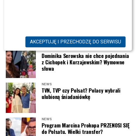
Skolim
pojawił się na scenie w czarnej koszulce z dużym
HITY
„No i wysłałem to zgłoszenie, słuchajcie, no mega
wizerunkiem
Jezusa
. Całość uzupełniał napis:
„Boże,
bym chciał go zobaczyć, bardzo go wtedy intensywnie
SHOWBIZ
chroń Króla Latino”
. Nietypowy element garderoby
Julia Wieniawa poza jury „Tańca z
słuchałem. Siedzę pamiętam u Julki z gimnazjum
szybko został zauważony przez internautów, a zdjęcia i
Gwiazdami”? Kulisy wyszły na jaw
mojej koleżanki po szkole, i dzwoni jakiś nieznany
nagrania z koncertu zaczęły błyskawicznie krążyć w
numer, ja odbieram, a tu Radio Eska i Jankes […] I on
mediach społecznościowych.
mówi, że no jadę tam i mało tego, mam spotkanie z
AKCEPTUJĘ I PRZECHODZĘ DO SERWISU
Justinem Bieberem i mogę wziąć jeszcze jedną osobę”
NEWS
POLECAMY:
Joanna Jędrzejczyk podlizuje się Julii
Dominika Serowska nie chce pojednania
– wyznał.
Wieniawie przed „Tańcem z Gwiazdami”? Padły mocne
z Cichopek i Kurzajewskim? Wymowne
słowa
słowa
Dla młodego wówczas
Dawida Kwiatkowskiego
był to
moment, którego nigdy nie zapomni. Jak sam przyznał,
Skolim wystąpił na koncercie TVP.
trudno było mu uwierzyć, że zwykły konkurs radiowy
NEWS
TVN, TVP czy Polsat? Polacy wybrali
zakończył się możliwością osobistego spotkania z jego
Podobało się Wam?
ulubioną śniadaniówkę
największym idolem.
Co ciekawe, koszulka nie była jednorazowym pomysłem
„Ja mówię Jezus Maria, co się wydarzyło w tym
przygotowanym specjalnie na koncert. Taki model
momencie. I to było takie dla mnie, wiecie co, no niby
NEWS
można znaleźć również w oficjalnym sklepie
Program Marcina Prokopa PRZENOSI SIĘ
taki głupi konkurs w Radiu Eska, ale takie kolejne
do Polsatu. Wielki transfer?
internetowym artysty, gdzie jest dostępny dla jego
potwierdzenie, że kurczę jak zawalczysz, to są duże